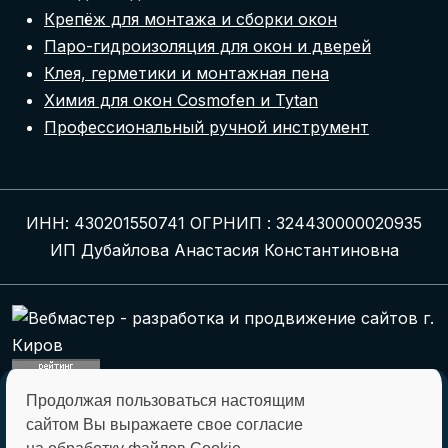
Крепёж для монтажа и сборки окон
Паро-гидроизоляция для окон и дверей
Клея, герметики и монтажная пена
Химия для окон Cosmofen и Tytan
Профессиональный ручной инструмент
ИНН: 430201550741 ОГРНИП : 324430000020935
ИП Дубайлова Анастасия Константиновна
Продолжая пользоваться настоящим
montagkomplekt@montagkomplekt.ru
сайтом Вы выражаете свое согласие
+7 (8332) 45-27-29