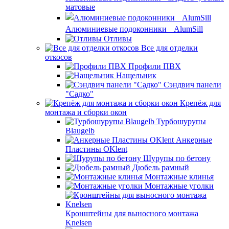
матовые
Алюминиевые подоконники AlumSill
Отливы
Все для отделки
откосов
Профили ПВХ
Нащельник
Сэндвич панели
"Садко"
Крепёж для
монтажа и сборки окон
Турбошурупы
Blaugelb
Анкерные
Пластины OKlent
Шурупы по бетону
Дюбель рамный
Монтажные клинья
Монтажные уголки
Кронштейны для выносного монтажа
Knelsen