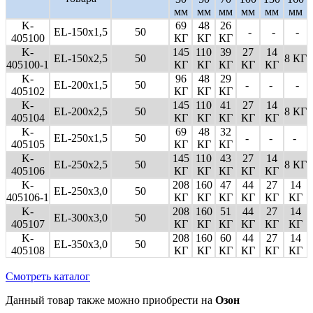
мм
мм
мм
мм
мм
мм
K-
69
48
26
EL-150x1,5
50
-
-
-
405100
КГ
КГ
КГ
K-
145
110
39
27
14
EL-150x2,5
50
8 КГ
405100-1
КГ
КГ
КГ
КГ
КГ
K-
96
48
29
EL-200x1,5
50
-
-
-
405102
КГ
КГ
КГ
K-
145
110
41
27
14
EL-200x2,5
50
8 КГ
405104
КГ
КГ
КГ
КГ
КГ
K-
69
48
32
EL-250x1,5
50
-
-
-
405105
КГ
КГ
КГ
K-
145
110
43
27
14
EL-250x2,5
50
8 КГ
405106
КГ
КГ
КГ
КГ
КГ
K-
208
160
47
44
27
14
EL-250x3,0
50
405106-1
КГ
КГ
КГ
КГ
КГ
КГ
K-
208
160
51
44
27
14
EL-300x3,0
50
405107
КГ
КГ
КГ
КГ
КГ
КГ
K-
208
160
60
44
27
14
EL-350x3,0
50
405108
КГ
КГ
КГ
КГ
КГ
КГ
Смотреть каталог
Данный товар также можно приобрести на
Озон