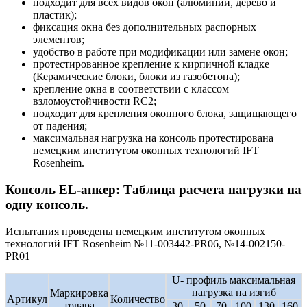
подходит для всех видов окон (алюминий, дерево и
пластик);
фиксация окна без дополнительных распорных
элементов;
удобство в работе при модификации или замене окон;
протестированное крепление к кирпичной кладке
(Керамические блоки, блоки из газобетона);
крепление окна в соответствии с классом
взломоустойчивости RC2;
подходит для крепления оконного блока, защищающего
от падения;
максимальная нагрузка на консоль протестирована
немецким институтом оконных технологий IFT
Rosenheim.
Консоль EL-анкер: Таблица расчета нагрузки на
одну консоль.
Испытания проведены немецким институтом оконных
технологий IFT Rosenheim №11-003442-PR06, №14-002150-
PR01
U- профиль максимальная
нагрузка на изгиб
Маркировка
Артикул
Количество
товара
30
50
70
100
130
160