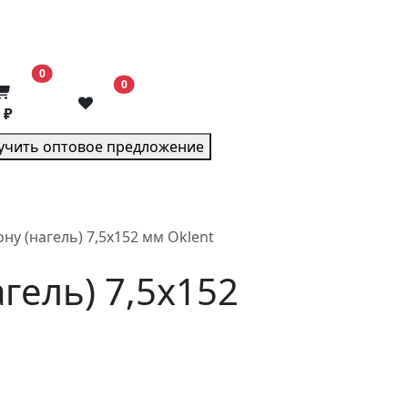
В корзину
0
0
 ₽
учить оптовое предложение
ну (нагель) 7,5x152 мм Oklent
гель) 7,5x152