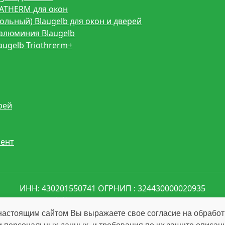
ATHERM для окон
льный) Blaugelb для окон и дверей
алюминия Blaugelb
ugelb Triothrerm+
рей
ент
ИНН: 430201550741 ОГРНИП : 324430000020935
ИП Дубайлова Анастасия Константиновна
настоящим сайтом Вы выражаете свое согласие на обрабо