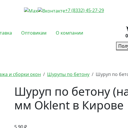
+7 (8332) 45-27-29
тавка
Оптовикам
О компании
0
Пол
ажа и сборки окон
Шурупы по бетону
Шуруп по бето
Шуруп по бетону (на
мм Oklent в Кирове
5.90 ₽