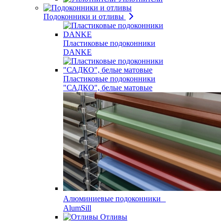
Подоконники и отливы
Пластиковые подоконники
DANKE
Пластиковые подоконники
"САДКО", белые матовые
Алюминиевые подоконники
AlumSill
Отливы