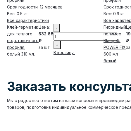
профиля
профиля
Срок годности:
12 месяцев
Срок годност
Вес:
0.5 кг
Вес:
0.9 кг
Все характеристики
Все характе
Клей-герметик
Цена:
Гибридный
Це
-
для теплого
532.68
полимер
19
подставочного
₽
Blaugelb
₽
+
профиля,
за шт.
POWER FIX
за
В корзину
белый 310 мл.
600 мл
белый
Заказать консуль
Мы с радостью ответим на ваши вопросы и произведем ра
товаров, подготовив индивидуальное коммерческое пред