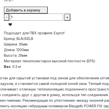
Добавить в корзину
-
+
Подходит для ПВХ профиля
:
Exprof
Бренд
:
BLAUGELB
Ширина
:
35мм
Длина
:
1200мм
Высота
:
28мм
Материал
:
пенополистирол высокой плотности (EPS)
Вес
:
0.3 кг
отан для скрытой установки под окном для обеспечения оптим
оздухом, и становится самой холодной зоной окна. Теплый п
беспечивает отличную теплоизоляцию подоконного пространст
 соединять друг с другом в длину, используя тип соединения
ржен гниению. Рекомендации по уплотнению: между оконной ра
олнить изоляцию гибридным полимером Blaugelb POWER FIX (ар