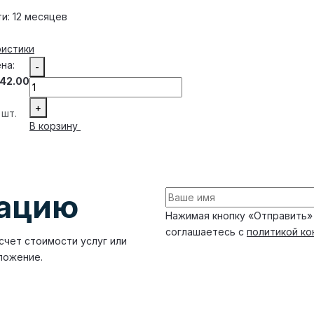
и:
12 месяцев
ристики
на:
-
42.00
+
 шт.
В корзину
тацию
Нажимая кнопку «Отправить»
соглашаетесь с
политикой к
счет стоимости услуг или
ложение.