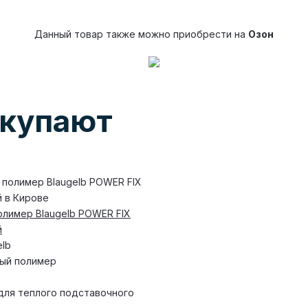
Данный товар также можно приобрести на
Озон
окупают
олимер Blaugelb POWER FIX
й
elb
ый полимер
для теплого подставочного