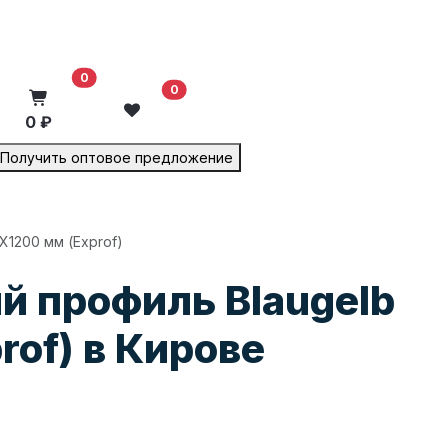
В корзину
0
0
0 ₽
Получить оптовое предложение
1200 мм (Exprof)
й профиль Blaugelb
of) в Кирове