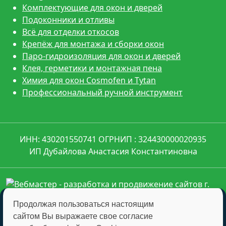
Комплектующие для окон и дверей
Подоконники и отливы
Всё для отделки откосов
Крепёж для монтажа и сборки окон
Паро-гидроизоляция для окон и дверей
Клея, герметики и монтажная пена
Химия для окон Cosmofen и Tytan
Профессиональный ручной инструмент
ИНН: 430201550741 ОГРНИП : 324430000020935
ИП Дубайлова Анастасия Константиновна
Продолжая пользоваться настоящим
сайтом Вы выражаете свое согласие
montagkomplekt@montagkomplekt.ru