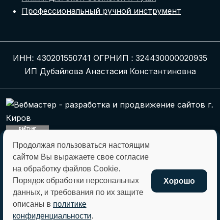
Профессиональный ручной инструмент
ИНН: 430201550741 ОГРНИП : 324430000020935
ИП Дубайлова Анастасия Константиновна
Продолжая пользоваться настоящим
montagkomplekt@montagkomplekt.ru
сайтом Вы выражаете свое согласие
+7 (8332) 45-27-29
на обработку файлов Cookie.
Порядок обработки персональных
Хорошо
данных, и требования по их защите
Отправляя любую форму на сайте, вы
описаны в
политике
соглашаетесь с
политикой конфиденциальности
конфиденциальности
.