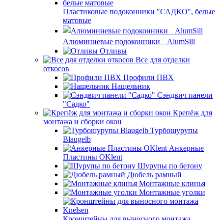
Пластиковые подоконники "САДКО", белые
матовые
Алюминиевые подоконники AlumSill
Отливы
Все для отделки
откосов
Профили ПВХ
Нащельник
Сэндвич панели
"Садко"
Крепёж для
монтажа и сборки окон
Турбошурупы
Blaugelb
Анкерные
Пластины OKlent
Шурупы по бетону
Дюбель рамный
Монтажные клинья
Монтажные уголки
Кронштейны для выносного монтажа