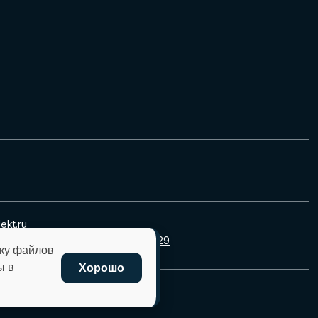
kt.ru
+7 (8332) 45-27-29
тку файлов
ы в
Хорошо
ности
данного сайта