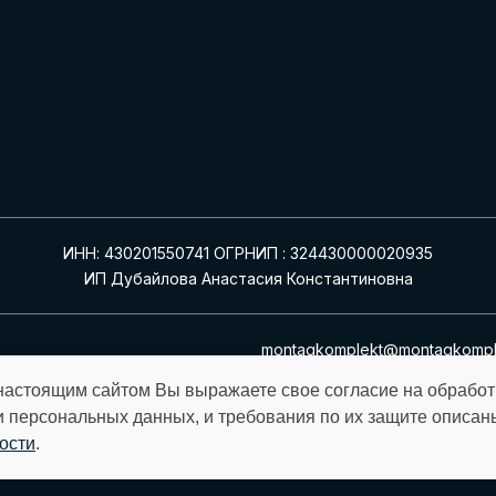
ИНН: 430201550741 ОГРНИП : 324430000020935
ИП Дубайлова Анастасия Константиновна
montagkomplekt@montagkomple
настоящим сайтом Вы выражаете свое согласие на обрабо
и персональных данных, и требования по их защите описан
ости
.
орму на сайте, вы соглашаетесь с
политикой конфиденциаль