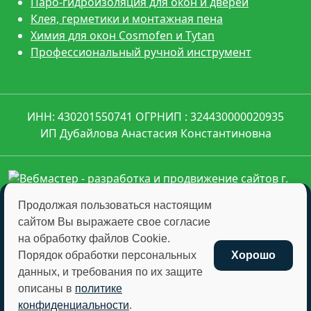
Паро-гидроизоляция для окон и дверей
Клея, герметики и монтажная пена
Химия для окон Cosmofen и Tytan
Профессиональный ручной инструмент
ИНН: 430201550741 ОГРНИП : 324430000020935
ИП Дубайлова Анастасия Константиновна
Продолжая пользоваться настоящим
сайтом Вы выражаете свое согласие
montagkomplekt@montagkomplekt.ru
на обработку файлов Cookie.
+7 (8332) 45-27-29
Порядок обработки персональных
Хорошо
данных, и требования по их защите
описаны в
политике
Отправляя любую форму на сайте, вы соглашаетесь
конфиденциальности
.