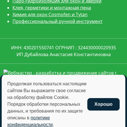
Паро-гидроизоляция для окон и дверей
Клея, герметики и монтажная пена
Химия для окон Cosmofen и Tytan
Профессиональный ручной инструмент
ИНН: 430201550741 ОГРНИП : 324430000020935
ИП Дубайлова Анастасия Константиновна
Продолжая пользоваться настоящим
сайтом Вы выражаете свое согласие
montagkomplekt@montagkomplekt.ru
на обработку файлов Cookie.
+7 (8332) 45-27-29
Порядок обработки персональных
Хорошо
данных, и требования по их защите
описаны в
политике
Отправляя любую форму на сайте, вы соглашаетесь
конфиденциальности
.