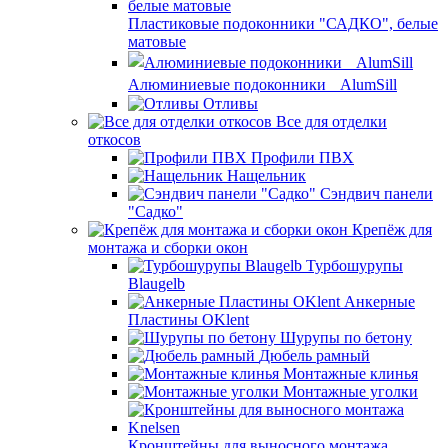
Пластиковые подоконники "САДКО", белые
матовые
Алюминиевые подоконники AlumSill
Отливы
Все для отделки
откосов
Профили ПВХ
Нащельник
Сэндвич панели
"Садко"
Крепёж для
монтажа и сборки окон
Турбошурупы
Blaugelb
Анкерные
Пластины OKlent
Шурупы по бетону
Дюбель рамный
Монтажные клинья
Монтажные уголки
Кронштейны для выносного монтажа