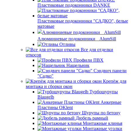
Пластиковые подоконники DANKE
Пластиковые подоконники "САДКО", белые
матовые
Алюминиевые подоконники AlumSill
Отливы
Все для отделки
откосов
Профили ПВХ
Нащельник
Сэндвич панели
"Садко"
Крепёж для
монтажа и сборки окон
Турбошурупы
Blaugelb
Анкерные
Пластины OKlent
Шурупы по бетону
Дюбель рамный
Монтажные клинья
Монтажные уголки