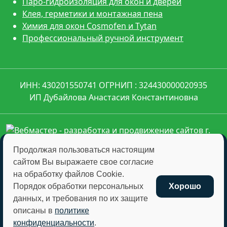
Паро-гидроизоляция для окон и дверей
Клея, герметики и монтажная пена
Химия для окон Cosmofen и Tytan
Профессиональный ручной инструмент
ИНН: 430201550741 ОГРНИП : 324430000020935
ИП Дубайлова Анастасия Константиновна
Продолжая пользоваться настоящим
сайтом Вы выражаете свое согласие
montagkomplekt@montagkomplekt.ru
на обработку файлов Cookie.
+7 (8332) 45-27-29
Порядок обработки персональных
Хорошо
данных, и требования по их защите
описаны в
политике
Отправляя любую форму на сайте, вы соглашаетесь
конфиденциальности
.