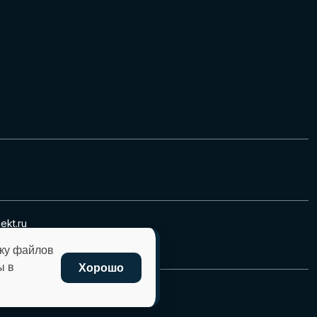
kt.ru
+7 (8332) 45-27-29
тку файлов
ы в
Хорошо
ности
данного сайта