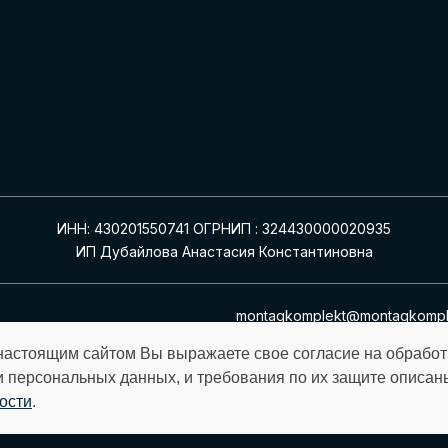
ИНН: 430201550741 ОГРНИП : 324430000020935
ИП Дубайлова Анастасия Константиновна
montagkomplekt@montagkomple
настоящим сайтом Вы выражаете свое согласие на обрабо
и персональных данных, и требования по их защите описан
ости
.
орму на сайте, вы соглашаетесь с
политикой конфиденциаль